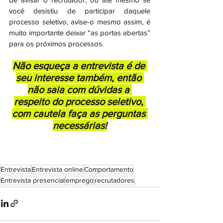
você desistiu de participar daquele 
processo seletivo, avise-o mesmo assim, é 
muito importante deixar “as portas abertas” 
para os próximos processos.
Não esqueça a entrevista é de 
seu interesse também, então 
não saia com dúvidas a 
respeito do processo seletivo, 
com cautela faça as perguntas 
necessárias!
Entrevista
Entrevista online
Comportamento
Entrevista presencial
emprego
recrutadores