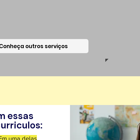
Conheça outros serviços
um candidato
m essas
urriculos:
 Em uma delas