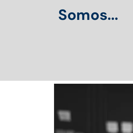
Somos...
Especialista
para Funções T