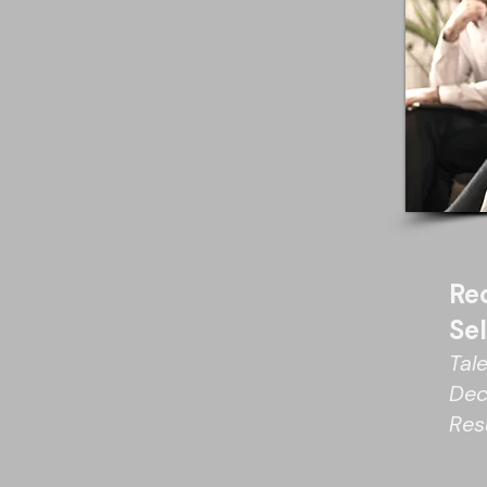
Re
Se
Tal
Dec
Res