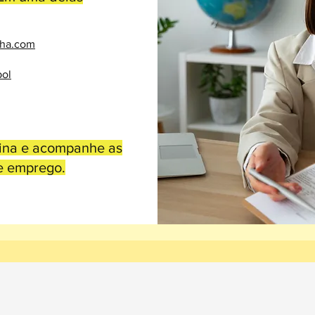
ha.com
ol
gina e acompanhe as
e emprego.