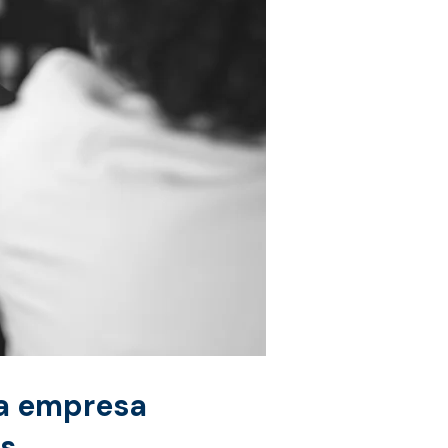
a empresa​
s