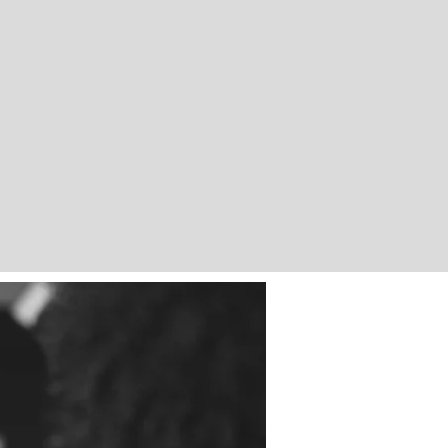
co
.
iderança no RS