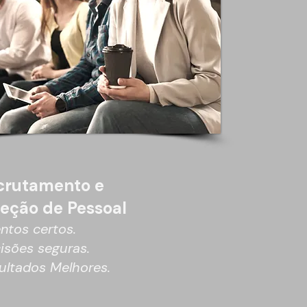
crutamento e
leção de Pessoal
entos certos.
isões seguras.
ultados Melhores.