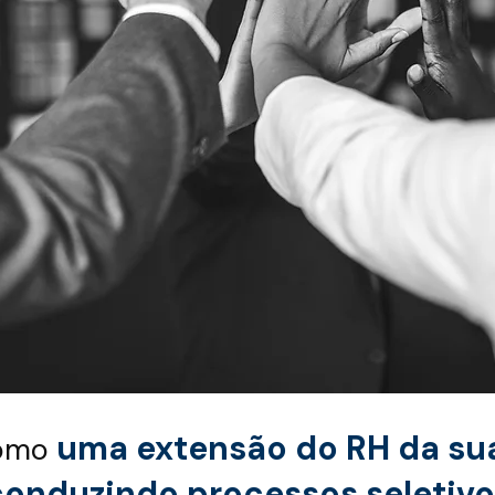
uma extensão do RH da su
como
conduzindo processos seletivo