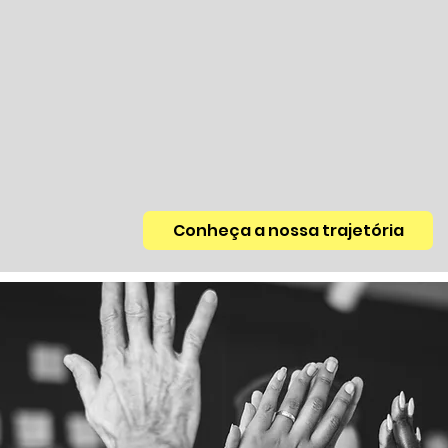
s em Recrutamento Estratégi
écnicas, Administrativas e de L
Conheça a nossa trajetória