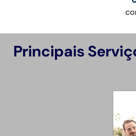
co
Principais Serviç